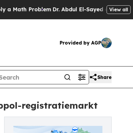
ath Problem
Dr. Abdul El-Sayed on Historic Michi
View all
Provided by AGP
Share
eppol-registratiemarkt