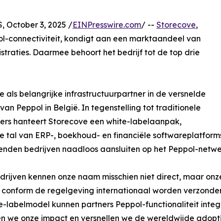
ctober 3, 2025 /
EINPresswire.com
/ --
Storecove
,
l-connectiviteit, kondigt aan een marktaandeel van
straties. Daarmee behoort het bedrijf tot de top drie
 als belangrijke infrastructuurpartner in de versnelde
van Peppol in België. In tegenstelling tot traditionele
ers hanteert Storecove een white-labelaanpak,
 tal van ERP-, boekhoud- en financiële softwareplatfor
enden bedrijven naadloos aansluiten op het Peppol-netwe
drijven kennen onze naam misschien niet direct, maar onze
n conform de regelgeving internationaal worden verzonden
e-labelmodel kunnen partners Peppol-functionaliteit integ
n we onze impact en versnellen we de wereldwijde adopti