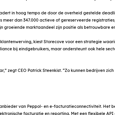
adert in hoog tempo de door de overheid gestelde deadli
s meer dan 347.000 actieve of gereserveerde registraties,
n groeiende marktaandeel zijn positie als betrouwbare en
klantenwerving, kiest Storecove voor een strategie waari
pliance bij eindgebruikers, maar ondersteunt ook hele sect
” zegt CEO Patrick Steenkist. “Zo kunnen bedrijven zich r
bieder van Peppol- en e-facturatieconnectiviteit. Het be
ktronische facturatie en reporting. Met een flexibele API