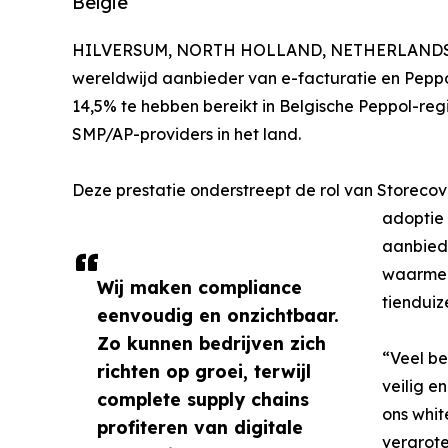
België
HILVERSUM, NORTH HOLLAND, NETHERLANDS, O
wereldwijd aanbieder van e-facturatie en Peppo
14,5% te hebben bereikt in Belgische Peppol-regi
SMP/AP-providers in het land.
Deze prestatie onderstreept de rol van Storecove
adoptie 
aanbied
waarmee
Wij maken compliance
tienduiz
eenvoudig en onzichtbaar.
Zo kunnen bedrijven zich
“Veel be
richten op groei, terwijl
veilig e
complete supply chains
ons whit
profiteren van digitale
vergrote