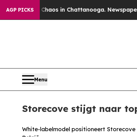
ollapse
Chaos in Chattanooga. Newspaper Owner 
AGP PICKS
Menu
Storecove stijgt naar to
White-labelmodel positioneert Storecove a