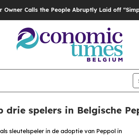
Calls the People Abruptly Laid off “Simply a M
p drie spelers in Belgische P
ls sleutelspeler in de adoptie van Peppol in